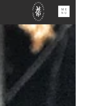
ME
NU