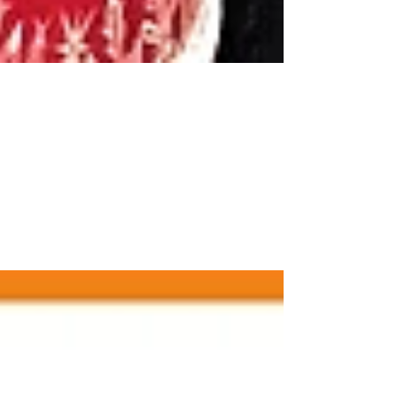
Inaugurazione Club House Principe
Domani, venerdì 24 novembre, verrà inaugurato il il
nuovo ristorante Club House Principe all'interno del
Golf Club Campo d'Oglio in via...