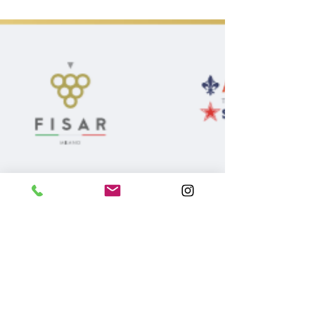
L'11 ottobre è Festival Franciacorta
a Milano