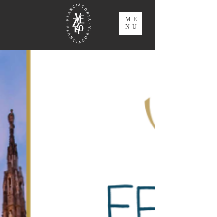
ME
NU