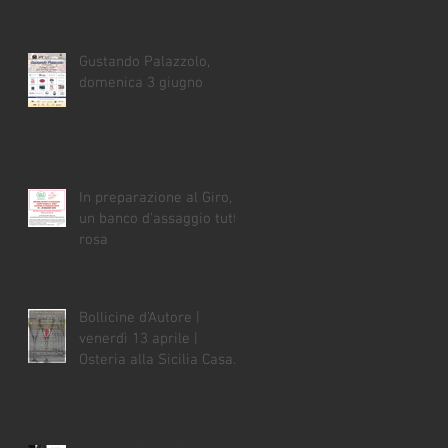
Gustando Palazzolo,
domenica 3 giugno
In preparazione al Giro,
un banco d'assaggio tutto
rosa
Bollicine d'Autore |
venerdì 13 aprile |
Osteria alla Sicilia Casa
Vian