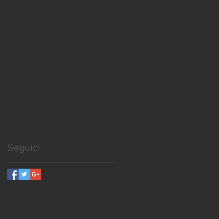
franciacorta in villa
franciacortastage
gustando palazzolo
macelleria consolini equina
malnate
marilago sulzano
merano winefestival
miss italia
notte delle bolle
pasticceria bassi
ristorante del bramafam
saluzzo wine house
spaghetti sotto le stelle
tasting bologna
tasting eventi vino
vendemmia franciacorta
vendemmia zero
vezzoli giuseppe
vezzoli vini
vezzoli vini bologna
wine tasting
winehunter
Seguici