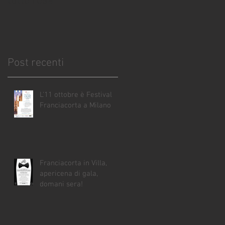
tutto rosa
Post recenti
L'11 ottobre è Festival
Franciacorta a Milano
Franciacorta in Villa,
apericena di gala,
domani sera!