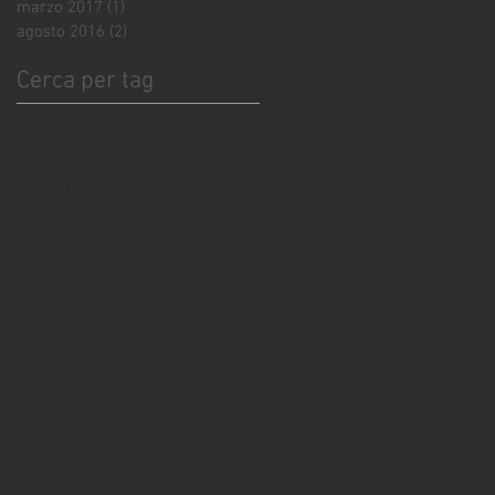
marzo 2017
(1)
1 post
agosto 2016
(2)
2 post
Cerca per tag
agro 05
bagno park cinquale
banco di assaggio
botte delle bolle bologna
cafè de pais urago d'oglio
cantine di franciacorta
cene e abbinamenti
chef marino balloni
cremona eventi
cremonascuoteilcuore
cristina fryer
degustazioni
erbusco
erbusco in tavola
eventi
eventi benifici
eventi bologna
eventi cinquale
eventi franciacorta
eventi gfranciacorta
eventi vezzoli
festival franciacorta
festival franciacorta bologna
festival granciacorta
festival zurigo
ffranciacorta monaco
franciacorta
franciacorta eventi