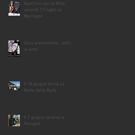
Aperitivo con le Miss,
venerdì 13 luglio al
Marilago!
Cena piemontese... sotto
la luna!
Il 18 giugno torna La
Notte delle Bolle
Il 7 giugno saremo a
Perugia!