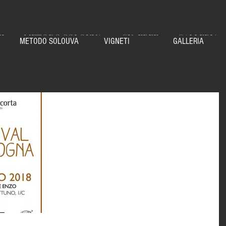
NI
METODO SOLOUVA
CU-FREE
GALLERIA
METODO SOLOUVA
VIGNETI
GALLERIA
Festival del Franciacorta a Bologna il 
Marzo
Tra un mese esatto saremo a Bologna in pieno centro - 
in un palazzo fantastico - per il primo Festival
Franciacorta dell'anno 2018....