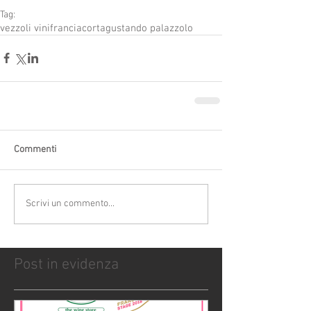
Tag:
vezzoli vini
franciacorta
gustando palazzolo
Commenti
Scrivi un commento...
Post in evidenza