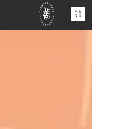
ME
NU