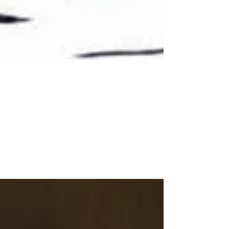
Sabato 22, Spaghetti sotto le Stelle!
Le previsioni meteo per sabato sera e notte danno
cielo sereno e senza precipitazioni, le condizioni
ideali per stare sotto le stelle di...