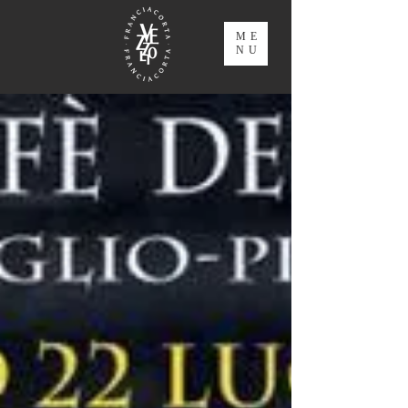
ME
NU