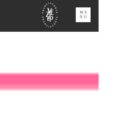
ME
NU