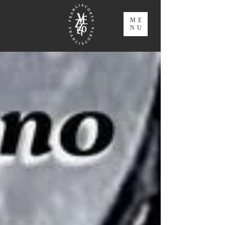
ME
NU