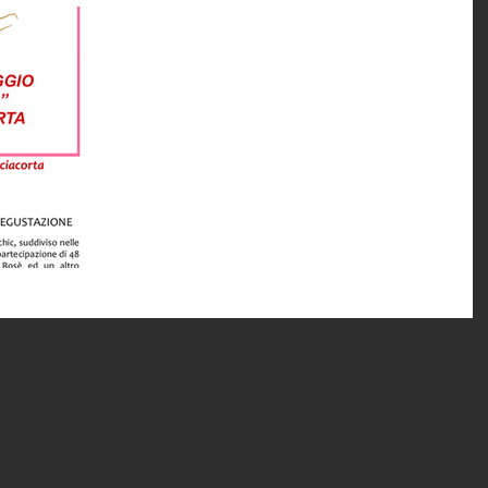
In preparazione al Giro, un banco
d'assaggio tutto rosa
Tra meno di un mese la Franciacorta si colorerà di rosa
grazie al passaggio, ormai proclamato da tempo, del
#giroditalia. La data tanto...