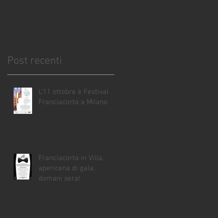
tutto rosa
Post recenti
L'11 ottobre è Festival
Franciacorta a Milano
Franciacorta in Villa,
apericena di gala,
domani sera!