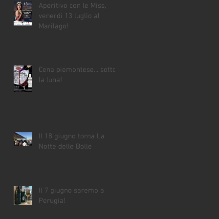
Aperitivo con le Miss,
venerdì 13 luglio al
Marilago!
Cena piemontese... sotto
la luna!
Il 18 giugno torna La
Notte delle Bolle
Il 7 giugno saremo a
Perugia!