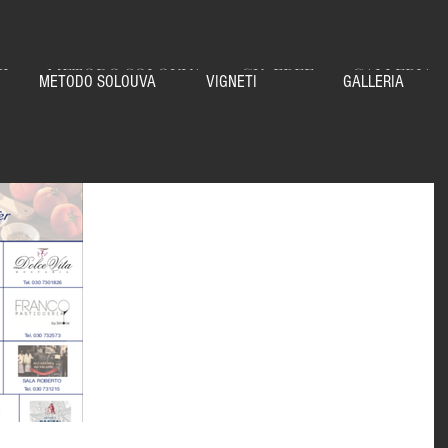
NI
METODO SOLOUVA
CU-FREE
GALLERIA
METODO SOLOUVA
VIGNETI
GALLERIA
Gustando Palazzolo, domenica 3 giugn
Domenica, a partire dalle ore 19.00 saremo a Palazzolo
sull'Oglio.Il parco della Terza Villa Kupfer ospiterà le
affascinanti cupole a...