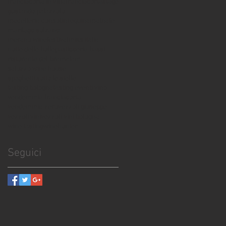
franciacorta in villa
franciacortastage
gustando palazzolo
macelleria consolini equina
malnate
marilago sulzano
merano winefestival
miss italia
notte delle bolle
pasticceria bassi
ristorante del bramafam
saluzzo wine house
spaghetti sotto le stelle
tasting bologna
tasting eventi vino
vendemmia franciacorta
vendemmia zero
vezzoli giuseppe
vezzoli vini
vezzoli vini bologna
wine tasting
winehunter
Seguici