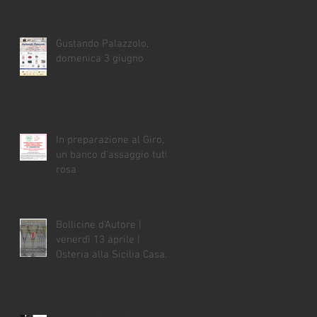
Gustando Palazzolo,
domenica 3 giugno
In preparazione al Giro,
un banco d'assaggio tutto
rosa
Bollicine d'Autore |
venerdì 13 aprile |
Osteria alla Sicilia Casa
Vian