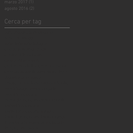
marzo 2017
(1)
1 post
agosto 2016
(2)
2 post
Cerca per tag
agro 05
bagno park cinquale
banco di assaggio
botte delle bolle bologna
cafè de pais urago d'oglio
cantine di franciacorta
cene e abbinamenti
chef marino balloni
cremona eventi
cremonascuoteilcuore
cristina fryer
degustazioni
erbusco
erbusco in tavola
eventi
eventi benifici
eventi bologna
eventi cinquale
eventi franciacorta
eventi gfranciacorta
eventi vezzoli
festival franciacorta
festival franciacorta bologna
festival granciacorta
festival zurigo
ffranciacorta monaco
franciacorta
franciacorta eventi