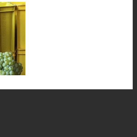
La nostra #vendemmia2017
Da qualche giorno abbiamo finalmente iniziato anche no
a vendemmiare. Abbiamo atteso la maturazione delle
nostre uve per portare in...