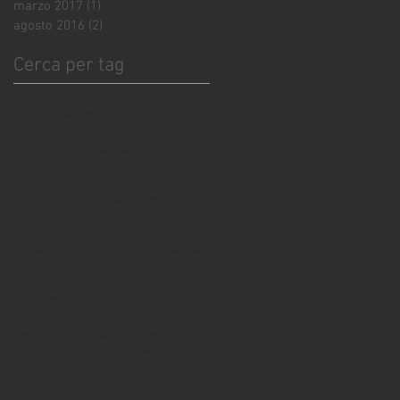
marzo 2017
(1)
1 post
agosto 2016
(2)
2 post
Cerca per tag
agro 05
bagno park cinquale
banco di assaggio
botte delle bolle bologna
cafè de pais urago d'oglio
cantine di franciacorta
cene e abbinamenti
chef marino balloni
cremona eventi
cremonascuoteilcuore
cristina fryer
degustazioni
erbusco
erbusco in tavola
eventi
eventi benifici
eventi bologna
eventi cinquale
eventi franciacorta
eventi gfranciacorta
eventi vezzoli
festival franciacorta
festival franciacorta bologna
festival granciacorta
festival zurigo
ffranciacorta monaco
franciacorta
franciacorta eventi