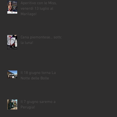
Aperitivo con le Miss,
venerdì 13 luglio al
Marilago!
Cena piemontese... sotto
la luna!
Il 18 giugno torna La
Notte delle Bolle
Il 7 giugno saremo a
Perugia!