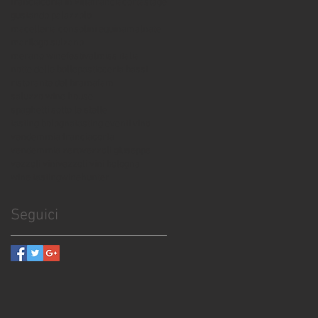
franciacorta in villa
franciacortastage
gustando palazzolo
macelleria consolini equina
malnate
marilago sulzano
merano winefestival
miss italia
notte delle bolle
pasticceria bassi
ristorante del bramafam
saluzzo wine house
spaghetti sotto le stelle
tasting bologna
tasting eventi vino
vendemmia franciacorta
vendemmia zero
vezzoli giuseppe
vezzoli vini
vezzoli vini bologna
wine tasting
winehunter
Seguici