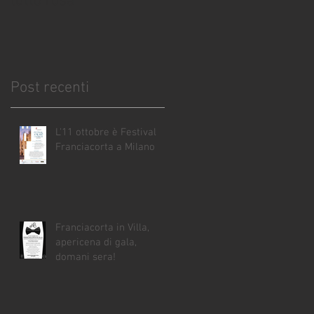
tutto rosa
i
Post recenti
L'11 ottobre è Festival
Franciacorta a Milano
Franciacorta in Villa,
apericena di gala,
domani sera!