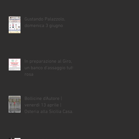
Gustando Palazzolo,
domenica 3 giugno
In preparazione al Giro,
un banco d'assaggio tutto
rosa
Bollicine d'Autore |
venerdì 13 aprile |
Osteria alla Sicilia Casa
Vian