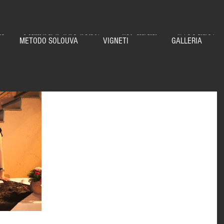
NI
METODO SOLOUVA
CU-FREE
GALLERIA
METODO SOLOUVA
VIGNETI
GALLERIA
Venerdì siamo a Erbusco in Tavola
Quelli che... sono di Erbusco non possono non
partecipare ad Erbusco in Tavola, l'evento che ormai da
diversi anni è diventato un...