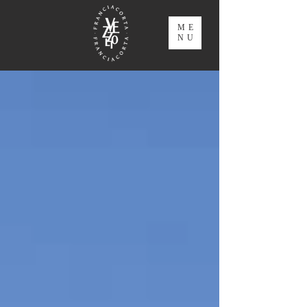
ME
NU