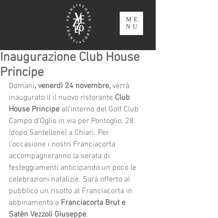
ME
NU
Inaugurazione Club House
Principe
Domani
, venerdì 24 novembre,
 verrà 
inaugurato il il nuovo ristorante 
Club 
House Principe
 all'interno del Golf Club 
Campo d'Oglio in via per Pontoglio, 28 
(dopo Santellone) a Chiari. Per 
l’occasione i nostri Franciacorta 
accompagneranno la serata di 
festeggiamenti anticipando un poco le 
celebrazioni natalizie. Sarà offerto al 
pubblico un risotto al Franciacorta in 
abbinamento a 
Franciacorta Brut e 
Satèn Vezzoli Giuseppe
.