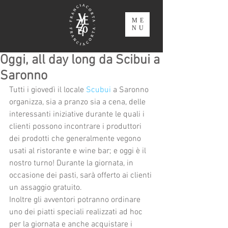
ME
NU
Oggi, all day long da Scibui a
Saronno
Tutti i giovedì il locale 
Scubui
 a Saronno 
organizza, sia a pranzo sia a cena, delle 
interessanti iniziative durante le quali i 
clienti possono incontrare i produttori 
dei prodotti che generalmente vegono 
usati al ristorante e wine bar; e oggi è il 
nostro turno! Durante la giornata, in 
occasione dei pasti, sarà offerto ai clienti 
un assaggio gratuito. 
Inoltre gli avventori potranno ordinare 
uno dei piatti speciali realizzati ad hoc 
per la giornata e anche acquistare i 