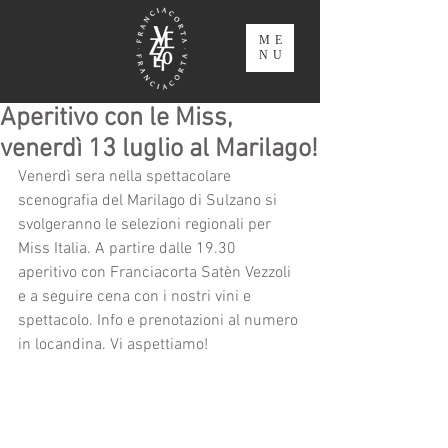
ME
NU
Aperitivo con le Miss,
venerdì 13 luglio al Marilago!
Venerdì sera nella spettacolare 
scenografia del Marilago di Sulzano si 
svolgeranno le selezioni regionali per 
Miss Italia. A partire dalle 19.30 
aperitivo con Franciacorta Satèn Vezzoli 
e a seguire cena con i nostri vini e 
spettacolo. Info e prenotazioni al numero 
in locandina. Vi aspettiamo!