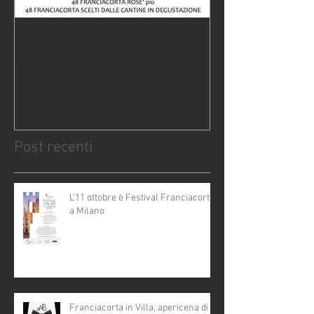
In preparazione al Giro, un
La nostra #ve
banco d'assaggio tutto rosa
Post recenti
L'11 ottobre è Festival Franciacorta
a Milano
Franciacorta in Villa, apericena di