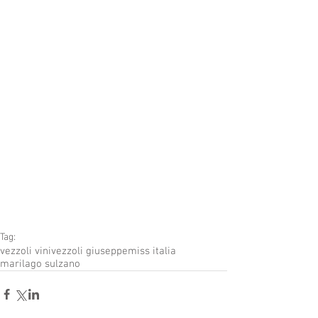
Tag:
vezzoli vini
vezzoli giuseppe
miss italia
marilago sulzano